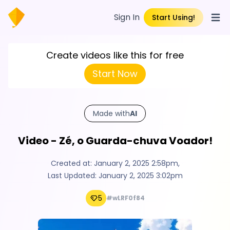
Sign In
Start Using!
Open
Create videos like this for free
Start Now
Made with
AI
Video - Zé, o Guarda-chuva Voador!
Created at:
January 2, 2025 2:58pm
,
Last Updated:
January 2, 2025 3:02pm
5
#wLRF0f84