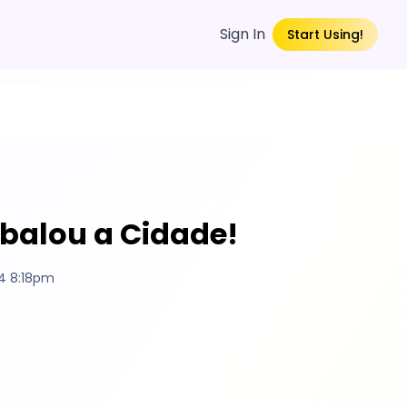
Sign In
Start Using!
Abalou a Cidade!
4 8:18pm