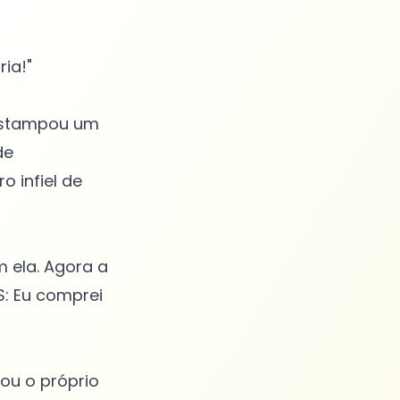
ia!"
 estampou um
de
o infiel de
m ela. Agora a
S: Eu comprei
sou o próprio