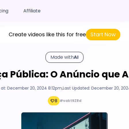
cing
Affiliate
Create videos like this for free
Start Now
Made with
AI
a Pública: O Anúncio que 
 at:
December 20, 2024 8:12pm
,
Last Updated:
December 20, 202
8
#vakt9ZRd