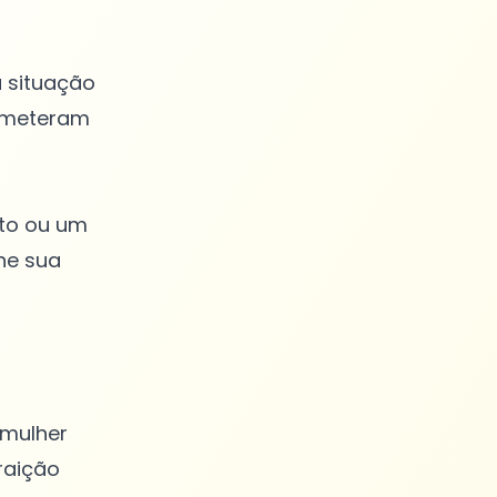
a situação
rometeram
to ou um
he sua
mulher
raição