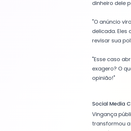
dinheiro dele 
"O anúncio vir
delicada. Ele
revisar sua pol
"Esse caso ab
exagero? O qu
opinião!"
Social Media C
Vingança púb
transformou a