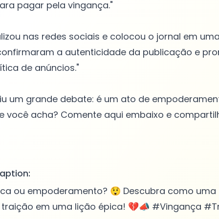
para pagar pela vingança."
alizou nas redes sociais e colocou o jornal em um
s confirmaram a autenticidade da publicação e p
ítica de anúncios."
riu um grande debate: é um ato de empoderamen
e você acha? Comente aqui embaixo e compartil
aption:
lica ou empoderamento? 😲 Descubra como uma 
 traição em uma lição épica! 💔📣 #Vingança #T