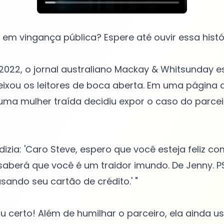
 em vingança pública? Espere até ouvir essa histór
2022, o jornal australiano Mackay & Whitsunday
ixou os leitores de boca aberta. Em uma página 
 uma mulher traída decidiu expor o caso do parceir
zia: 'Caro Steve, espero que você esteja feliz co
 saberá que você é um traidor imundo. De Jenny. P
sando seu cartão de crédito.' "
iu certo! Além de humilhar o parceiro, ela ainda u