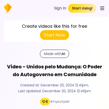
Sign In
Start Using!
Open
Create videos like this for free
Start Now
Made with
AI
Video - Unidos pelo Mudança: O Poder
do Autogoverno em Comunidade
Created at:
December 20, 2024 12:41pm
,
Last Updated:
December 20, 2024 12:46pm
8
#YqAaYpMI