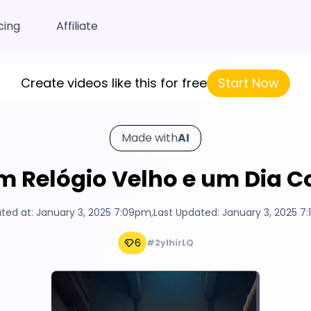
cing
Affiliate
Create videos like this for free
Start Now
Made with
AI
m Relógio Velho e um Dia 
ted at:
January 3, 2025 7:09pm
,
Last Updated:
January 3, 2025 7
6
#2ylhirLQ