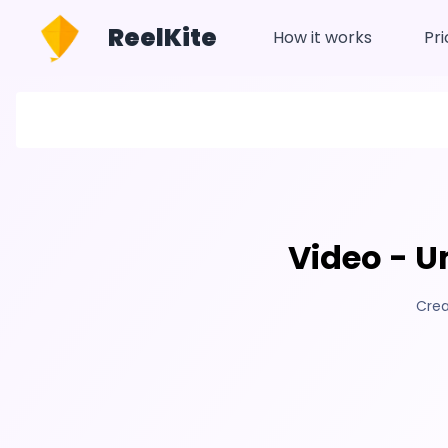
ReelKite
How it works
Pri
Video - U
Crea