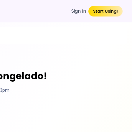
Sign In
Start Using!
Congelado!
:13pm