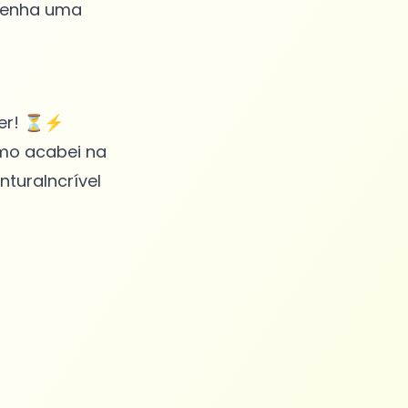
 tenha uma
iver! ⏳⚡
omo acabei na
turaIncrível