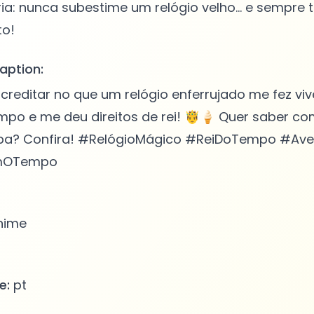
ria: nunca subestime um relógio velho... e sempre
aption:
creditar no que um relógio enferrujado me fez v
mpo e me deu direitos de rei! 🤴🍦 Quer saber c
upa? Confira! #RelógioMágico #ReiDoTempo #Aven
mOTempo
nime
e:
pt