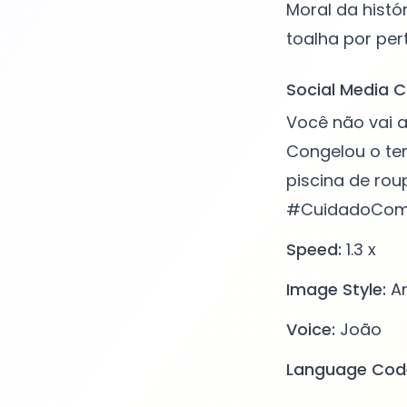
Moral da histó
Social Media C
Você não vai a
Congelou o te
piscina de ro
#CuidadoCo
Speed:
1.3 x
Image Style:
A
Voice:
João
Language Cod