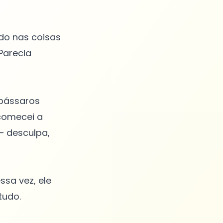
do nas coisas
Parecia
 pássaros
comecei a
— desculpa,
ssa vez, ele
tudo.