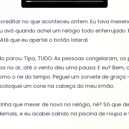
acreditar no que aconteceu ontem. Eu tava mexen
 avô quando achei um relógio todo enferrujado. 
Até que eu apertei o botão lateral.
do parou. Tipo, TUDO. As pessoas congelaram, os
s no ar, até o vento deu uma pausa. E eu? Bem, 
omo o rei do tempo. Peguei um sorvete de graça 
e coloquei um cone na cabeça do meu irmão.
 tinha que mexer de novo no relógio, né? Só que de
demais, e eu acabei caindo na piscina de roupa e 