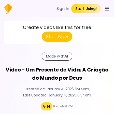
Sign In
Start Using!
Open
Create videos like this for free
Start Now
Made with
AI
Video - Um Presente de Vida: A Criação
do Mundo por Deus
Created at:
January 4, 2025 6:44am
,
Last Updated:
January 4, 2025 6:54am
14
#xmdc6x7d