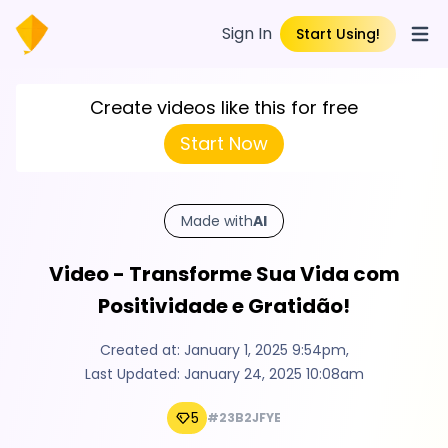
Sign In
Start Using!
Open
Create videos like this for free
Start Now
Made with
AI
Video - Transforme Sua Vida com
Positividade e Gratidão!
Created at:
January 1, 2025 9:54pm
,
Last Updated:
January 24, 2025 10:08am
5
#23B2JFYE