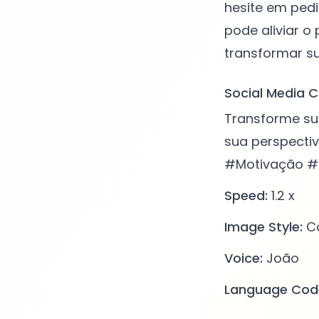
hesite em ped
pode aliviar o
Social Media C
Transforme su
sua perspecti
#Motivação #
Speed:
1.2 x
Image Style:
Co
Voice:
João
Language Cod