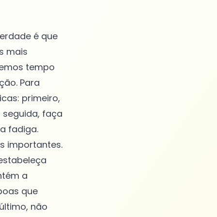
verdade é que
s mais
 temos tempo
ção. Para
cas: primeiro,
 seguida, faça
a fadiga.
s importantes.
 estabeleça
ntém a
 boas que
último, não