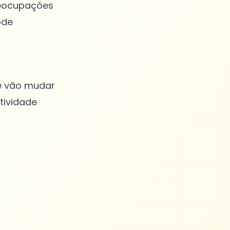
reocupações
ode
ue vão mudar
tividade