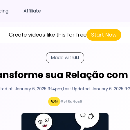
cing
Affiliate
Create videos like this for free
Start Now
Made with
AI
ransforme sua Relação com
ted at:
January 6, 2025 9:14pm
,
Last Updated:
January 6, 2025 9
9
#vtRu4os5