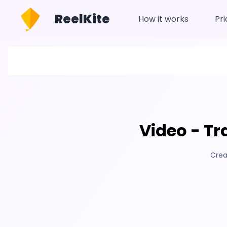
ReelKite
How it works
Pri
Video - T
Crea