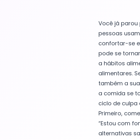
Você já parou
pessoas usam 
confortar-se e
pode se torna
a hábitos alim
alimentares. S
também a sua 
a comida se t
ciclo de culpa
Primeiro, come
“Estou com fo
alternativas s