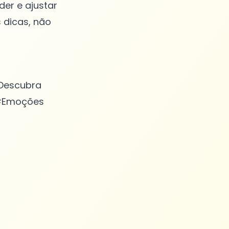
r e ajustar
 dicas, não
 Descubra
 #Emoções