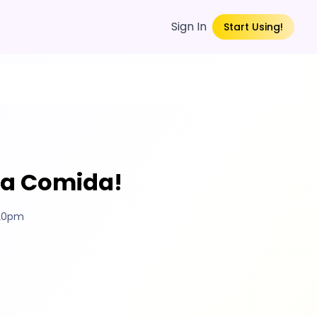
Sign In
Start Using!
 a Comida!
:20pm