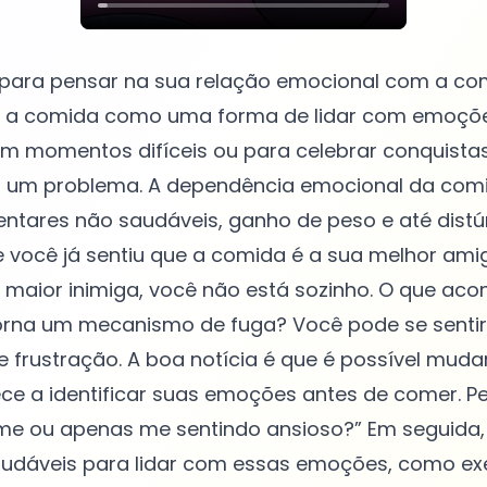
 para pensar na sua relação emocional com a co
a comida como uma forma de lidar com emoções
m momentos difíceis ou para celebrar conquistas
r um problema. A dependência emocional da comi
entares não saudáveis, ganho de peso e até distú
e você já sentiu que a comida é a sua melhor ami
maior inimiga, você não está sozinho. O que ac
orna um mecanismo de fuga? Você pode se senti
 e frustração. A boa notícia é que é possível muda
ce a identificar suas emoções antes de comer. P
me ou apenas me sentindo ansioso?” Em seguida
audáveis para lidar com essas emoções, como exe