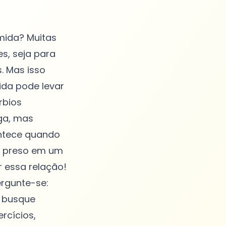
mida? Muitas
, seja para
. Mas isso
da pode levar
rbios
ga, mas
ontece quando
r preso em um
r essa relação!
ergunte-se:
, busque
rcícios,