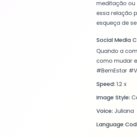
meditação ou 
essa relação p
Social Media C
Quando a comid
como mudar es
#BemEstar #V
Speed:
1.2 x
Image Style:
Co
Voice:
Juliana
Language Cod