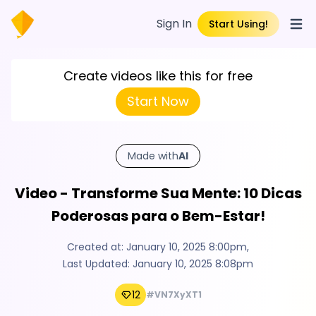
Sign In
Start Using!
Open
Create videos like this for free
Start Now
Made with
AI
Video - Transforme Sua Mente: 10 Dicas
Poderosas para o Bem-Estar!
Created at:
January 10, 2025 8:00pm
,
Last Updated:
January 10, 2025 8:08pm
12
#VN7XyXT1