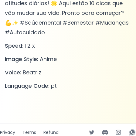
atitudes diárias! 🌟 Aqui estão 10 dicas que
vão mudar sua vida. Pronto para começar?
💪✨ #Saúdemental #Bemestar #Mudanças
#Autocuidado
Speed:
1.2 x
Image Style:
Anime
Voice:
Beatriz
Language Code:
pt
Privacy
Terms
Refund