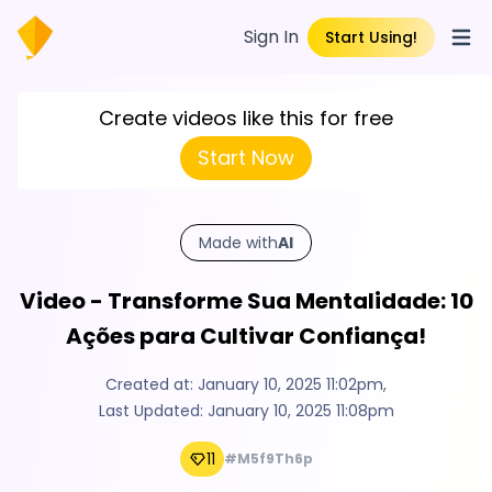
Sign In
Start Using!
Open
Create videos like this for free
Start Now
Made with
AI
Video - Transforme Sua Mentalidade: 10
Ações para Cultivar Confiança!
Created at:
January 10, 2025 11:02pm
,
Last Updated:
January 10, 2025 11:08pm
11
#M5f9Th6p