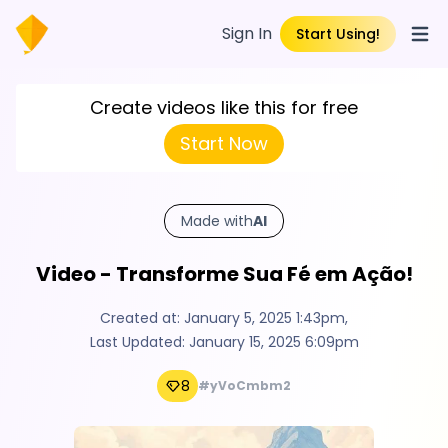
Sign In
Start Using!
Open
Create videos like this for free
Start Now
Made with
AI
Video - Transforme Sua Fé em Ação!
Created at:
January 5, 2025 1:43pm
,
Last Updated:
January 15, 2025 6:09pm
8
#yVoCmbm2