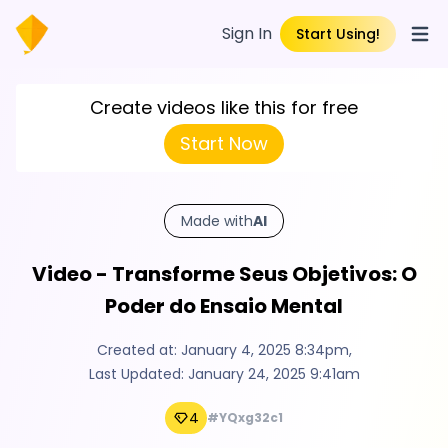
Sign In
Start Using!
Open
Create videos like this for free
Start Now
Made with
AI
Video - Transforme Seus Objetivos: O
Poder do Ensaio Mental
Created at:
January 4, 2025 8:34pm
,
Last Updated:
January 24, 2025 9:41am
4
#YQxg32c1