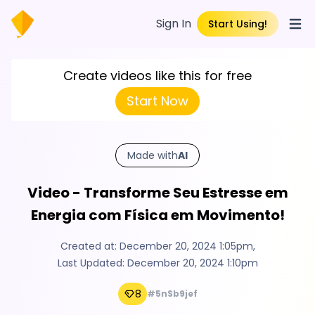
Sign In
Start Using!
Open
Create videos like this for free
Start Now
Made with
AI
Video - Transforme Seu Estresse em
Energia com Física em Movimento!
Created at:
December 20, 2024 1:05pm
,
Last Updated:
December 20, 2024 1:10pm
8
#5nSb9jef