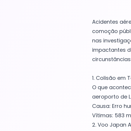
Acidentes aér
comoção públic
nas investigaç
impactantes da
circunstâncias
1. Colisão em T
O que acontece
aeroporto de L
Causa: Erro h
Vítimas: 583 m
2. Voo Japan Ai