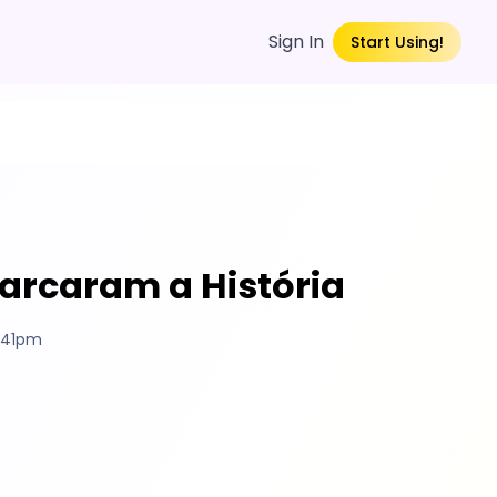
Sign In
Start Using!
Marcaram a História
2:41pm