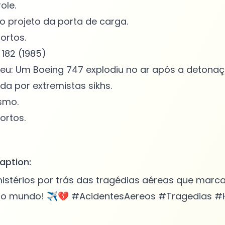
ole.
o projeto da porta de carga.
ortos.
 182 (1985)
eu: Um Boeing 747 explodiu no ar após a detona
a por extremistas sikhs.
smo.
ortos.
aption:
stérios por trás das tragédias aéreas que marca
o mundo! ✈️💔 #AcidentesAereos #Tragedias #H