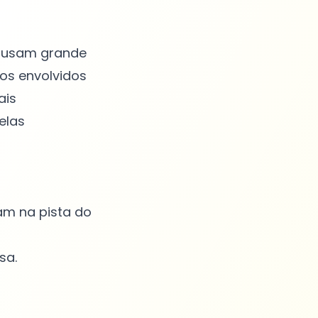
causam grande
os envolvidos
ais
elas
am na pista do
sa.