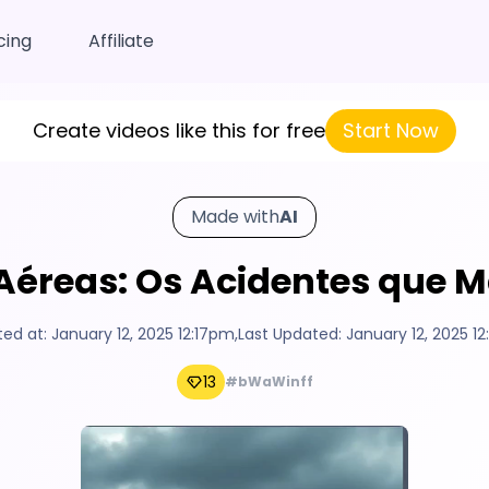
cing
Affiliate
Create videos like this for free
Start Now
Made with
AI
Aéreas: Os Acidentes que 
ted at:
January 12, 2025 12:17pm
,
Last Updated:
January 12, 2025 1
13
#bWaWinff