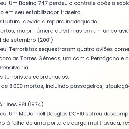
eu: Um Boeing 747 perdeu o controle após a exp
o em seu estabilizador traseiro.
strutural devido a reparo inadequado.
ortos, maior número de vítimas em um único aviã
11 de setembro (2001)
u: Terroristas sequestraram quatro aviões comer
s com as Torres Gêmeas, um com o Pentágono e o
ensilvânia.
s terroristas coordenados.
 de 3.000 mortos, incluindo passageiros, tripulaç
Airlines 981 (1974)
eu: Um McDonnell Douglas DC-10 sofreu descomp
do à falha de uma porta de carga mal travada, re