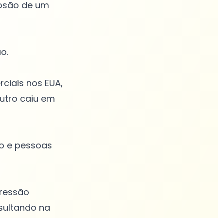
losão de um
o.
ciais nos EUA,
utro caiu em
ão e pessoas
ressão
sultando na