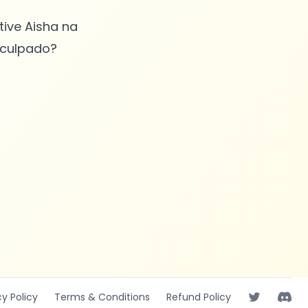
ive Aisha na
 culpado?
cy
Policy
Terms
& Conditions
Refund
Policy