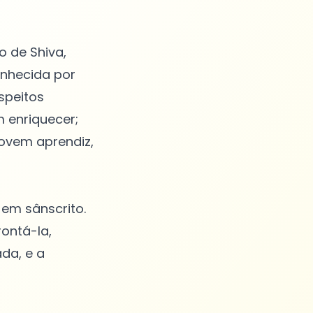
o de Shiva,
onhecida por
speitos
 enriquecer;
jovem aprendiz,
em sânscrito.
rontá-la,
da, e a