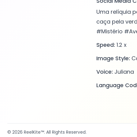
Social Media C
Uma relíquia p
caça pela ver
#Mistério #Av
Speed:
1.2 x
Image Style:
Co
Voice:
Juliana
Language Cod
© 2026
ReelKite™
. All Rights Reserved.