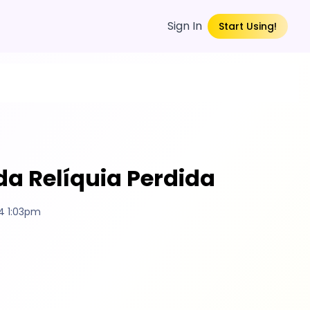
Sign In
Start Using!
da Relíquia Perdida
4 1:03pm