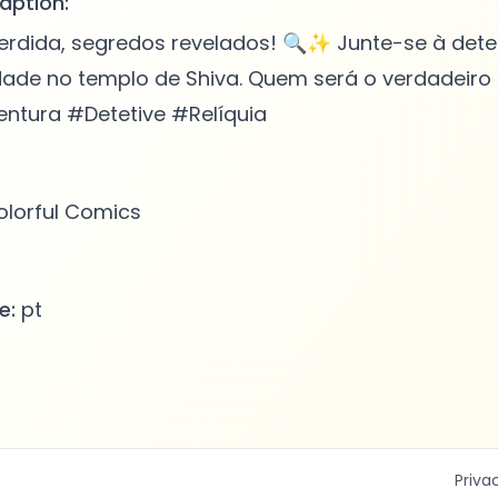
aption:
erdida, segredos revelados! 🔍✨ Junte-se à detet
dade no templo de Shiva. Quem será o verdadeiro
entura #Detetive #Relíquia
lorful Comics
e:
pt
Priva