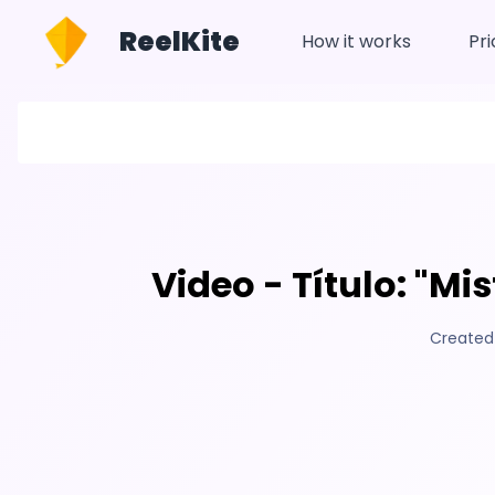
ReelKite
How it works
Pri
Video - Título: "M
Created