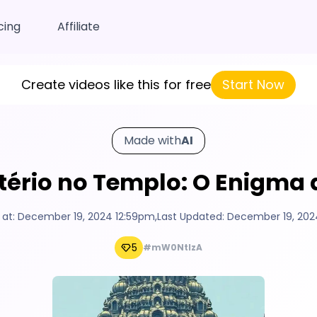
cing
Affiliate
Create videos like this for free
Start Now
Made with
AI
istério no Templo: O Enigma 
 at:
December 19, 2024 12:59pm
,
Last Updated:
December 19, 202
5
#mW0NtlzA