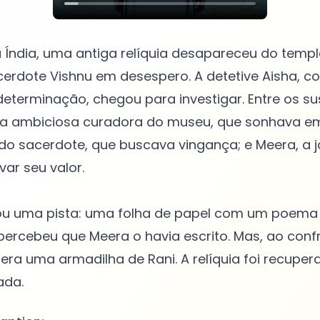
Índia, uma antiga relíquia desapareceu do templ
erdote Vishnu em desespero. A detetive Aisha, c
determinação, chegou para investigar. Entre os su
 a ambiciosa curadora do museu, que sonhava em
l do sacerdote, que buscava vingança; e Meera, a 
var seu valor.
ou uma pista: uma folha de papel com um poema 
 percebeu que Meera o havia escrito. Mas, ao conf
era uma armadilha de Rani. A relíquia foi recupera