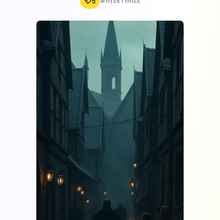
5
#hfzkTmuX