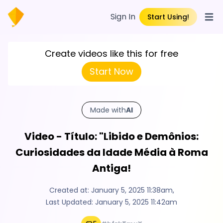
Sign In
Start Using!
Open
Create videos like this for free
Start Now
Made with
AI
Video - Título: "Libido e Demônios:
Curiosidades da Idade Média à Roma
Antiga!
Created at:
January 5, 2025 11:38am
,
Last Updated:
January 5, 2025 11:42am