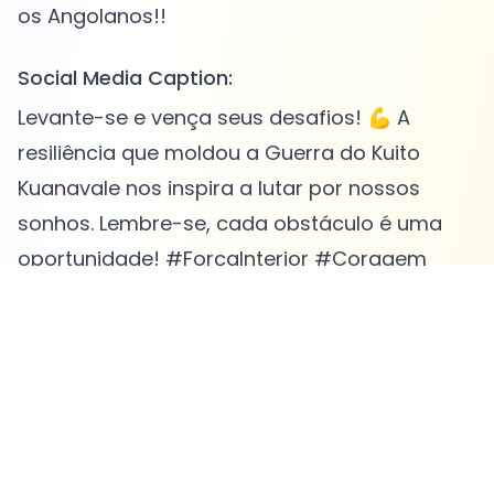
Social Media Caption:
Levante-se e vença seus desafios! 💪 A
resiliência que moldou a Guerra do Kuito
Kuanavale nos inspira a lutar por nossos
sonhos. Lembre-se, cada obstáculo é uma
oportunidade! #ForçaInterior #Coragem
#Esperança #Desafios
Speed:
1.2 x
Image Style:
Cinematic
Voice:
Luís (Portugal)
Language Code:
pt