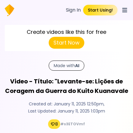
Sign In
Start Using!
Open
Create videos like this for free
Start Now
Made with
AI
Video - Título: "Levante-se: Lições de
Coragem da Guerra do Kuito Kuanavale
Created at:
January 11, 2025 12:50pm
,
Last Updated:
January 11, 2025 1:03pm
8
#s3ETOVmf