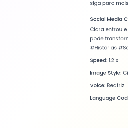
Social Media C
Clara entrou 
pode transfor
#Histórias #S
Speed:
1.2 x
Image Style:
Ci
Voice:
Beatriz
Language Cod