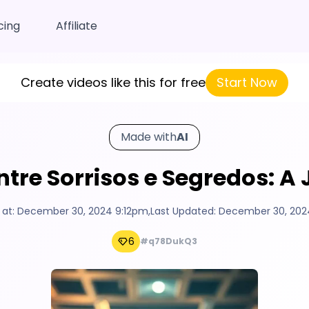
cing
Affiliate
Create videos like this for free
Start Now
Made with
AI
Entre Sorrisos e Segredos: 
 at:
December 30, 2024 9:12pm
,
Last Updated:
December 30, 202
6
#q78DukQ3