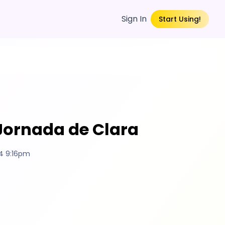
Sign In
Start Using!
A Jornada de Clara
4 9:16pm