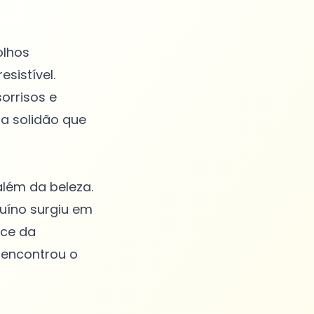
olhos
sistível.
orrisos e
 a solidão que
além da beleza.
uíno surgiu em
sce da
 encontrou o