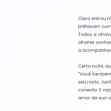
Clara entrou n
brilhavam como
Todos a olhava
olhares sonhad
a acompanhav
Certa noite, d
"Você também s
seu rosto. Ju
conexão. E naq
amor da sua vi