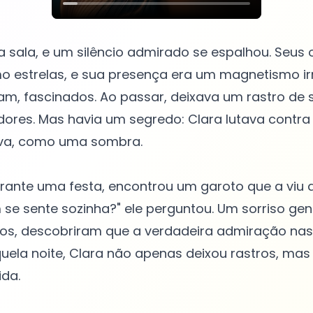
a sala, e um silêncio admirado se espalhou. Seus 
 estrelas, e sua presença era um magnetismo irre
m, fascinados. Ao passar, deixava um rastro de s
ores. Mas havia um segredo: Clara lutava contra
a, como uma sombra.
urante uma festa, encontrou um garoto que a viu 
e sente sozinha?" ele perguntou. Um sorriso gen
ntos, descobriram que a verdadeira admiração na
uela noite, Clara não apenas deixou rastros, mas
da.