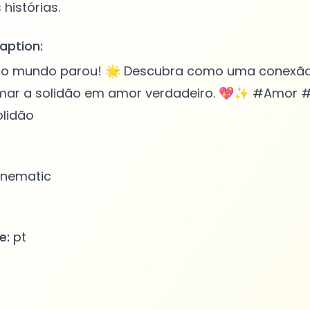
aption:
e o mundo parou! 🌟 Descubra como uma conexã
mar a solidão em amor verdadeiro. 💖✨ #Amor
olidão
nematic
e:
pt