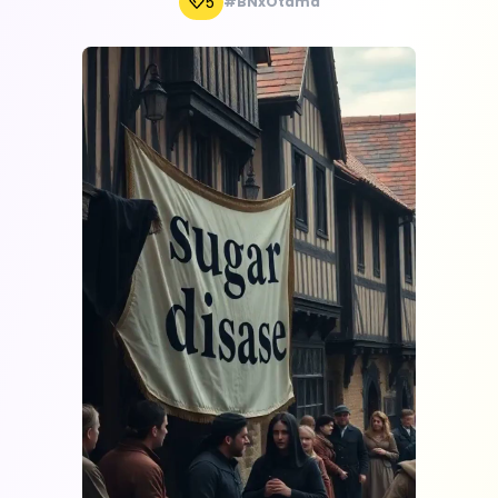
5
#BNxOtdmd