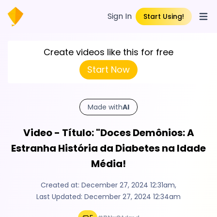
Sign In
Start Using!
Open
Create videos like this for free
Start Now
Made with
AI
Video - Título: "Doces Demônios: A
Estranha História da Diabetes na Idade
Média!
Created at:
December 27, 2024 12:31am
,
Last Updated:
December 27, 2024 12:34am