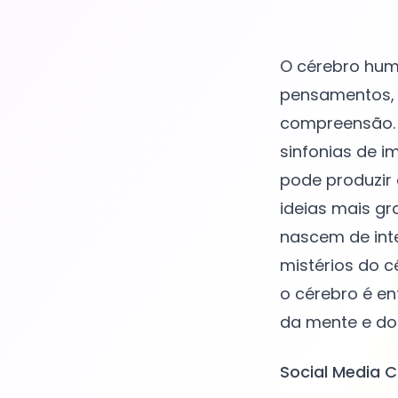
O cérebro hum
pensamentos, 
compreensão. 
sinfonias de i
pode produzir 
ideias mais gr
nascem de int
mistérios do c
o cérebro é en
Social Media C