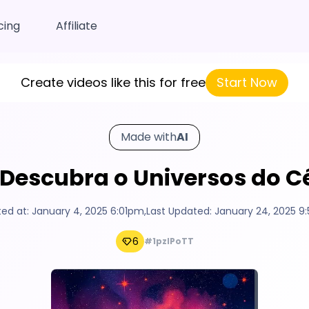
cing
Affiliate
Create videos like this for free
Start Now
Made with
AI
: "Descubra o Universos do
ted at:
January 4, 2025 6:01pm
,
Last Updated:
January 24, 2025 9
6
#1pzIPoTT