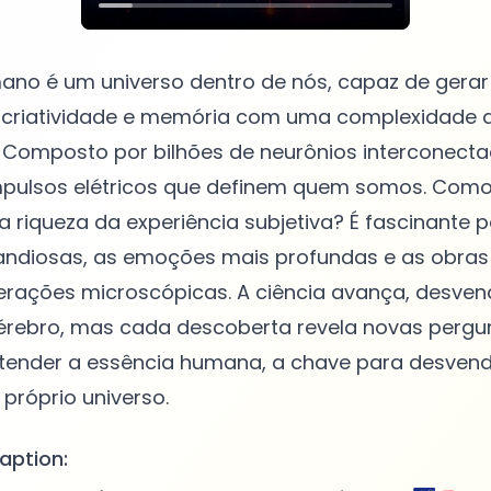
ano é um universo dentro de nós, capaz de gera
criatividade e memória com uma complexidade q
Composto por bilhões de neurônios interconectad
mpulsos elétricos que definem quem somos. Como 
a riqueza da experiência subjetiva? É fascinante 
andiosas, as emoções mais profundas e as obras 
erações microscópicas. A ciência avança, desve
érebro, mas cada descoberta revela novas pergun
tender a essência humana, a chave para desvenda
aption: