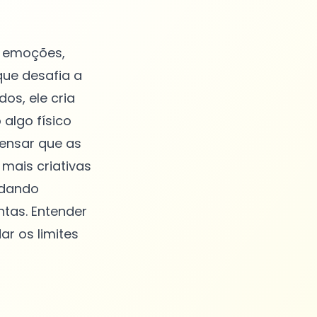
r emoções,
ue desafia a
os, ele cria
algo físico
pensar que as
mais criativas
ndando
tas. Entender
r os limites