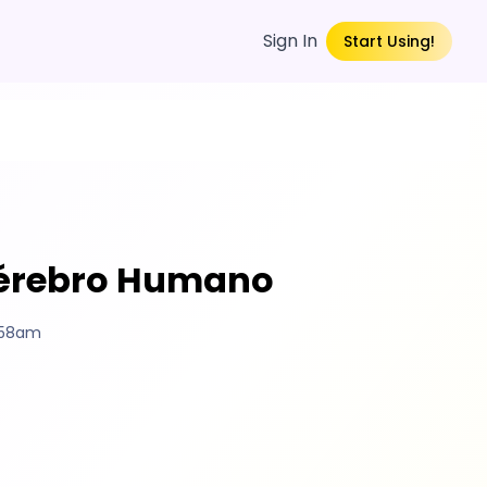
Sign In
Start Using!
 Cérebro Humano
:58am