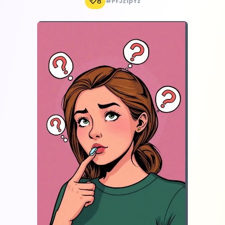
8
#PFJz1pYz