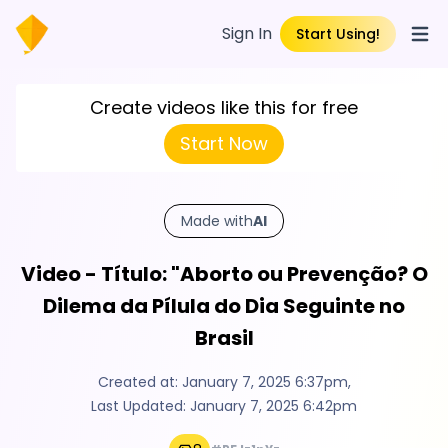
Sign In
Start Using!
Open
Create videos like this for free
Start Now
Made with
AI
Video - Título: "Aborto ou Prevenção? O
Dilema da Pílula do Dia Seguinte no
Brasil
Created at:
January 7, 2025 6:37pm
,
Last Updated:
January 7, 2025 6:42pm