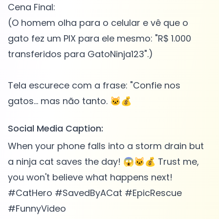
Cena Final:
(O homem olha para o celular e vê que o
gato fez um PIX para ele mesmo: "R$ 1.000
transferidos para GatoNinja123".)
Tela escurece com a frase: "Confie nos
Social Media Caption:
When your phone falls into a storm drain but
a ninja cat saves the day! 😱🐱💰 Trust me,
you won't believe what happens next!
#CatHero #SavedByACat #EpicRescue
#FunnyVideo