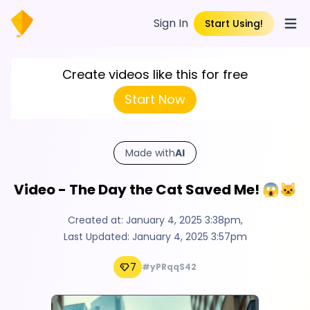
Sign In
Start Using!
Open
Create videos like this for free
Start Now
Made with
AI
Video - The Day the Cat Saved Me! 😱🐱
Created at:
January 4, 2025 3:38pm
,
Last Updated:
January 4, 2025 3:57pm
7
#yPRqqS42