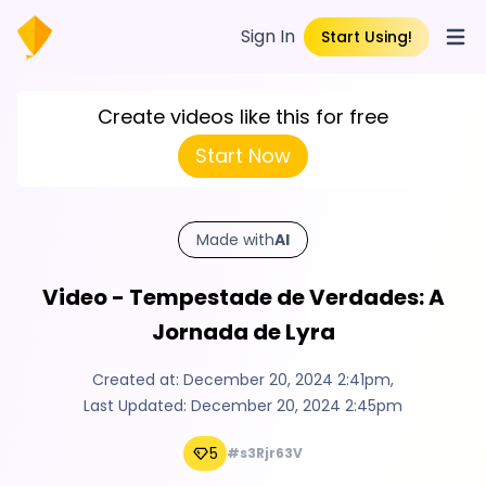
Sign In
Start Using!
Open
Create videos like this for free
Start Now
Made with
AI
Video - Tempestade de Verdades: A
Jornada de Lyra
Created at:
December 20, 2024 2:41pm
,
Last Updated:
December 20, 2024 2:45pm
5
#s3Rjr63V