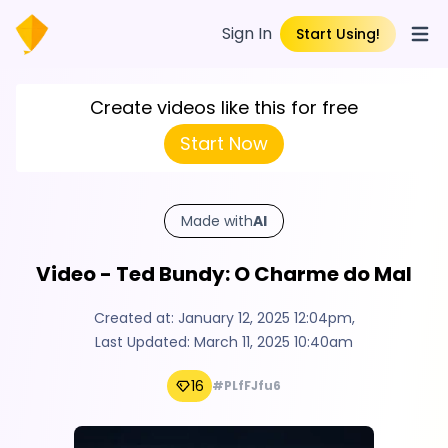
Sign In
Start Using!
Open
Create videos like this for free
Start Now
Made with
AI
Video - Ted Bundy: O Charme do Mal
Created at:
January 12, 2025 12:04pm
,
Last Updated:
March 11, 2025 10:40am
16
#PLfFJfu6