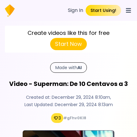
Sign In
Start Using!
Open
Create videos like this for free
Start Now
Made with
AI
Video - Superman: De 10 Centavos a 3
Created at:
December 29, 2024 8:10am
,
Last Updated:
December 29, 2024 8:13am
3
#gFhv0KI8