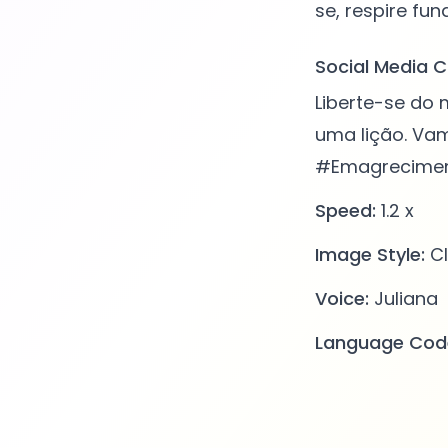
Social Media C
Liberte-se do
uma lição. Vam
#Emagrecimen
Speed:
1.2 x
Image Style:
Cl
Voice:
Juliana
Language Cod