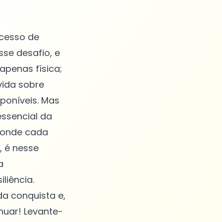
ocesso de
se desafio, e
apenas física;
vida sobre
poníveis. Mas
essencial da
, onde cada
, é nesse
a
liência.
a conquista e,
nuar! Levante-