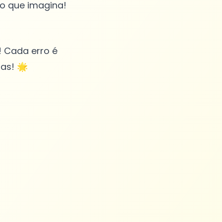
 Cada erro é
ias! 🌟