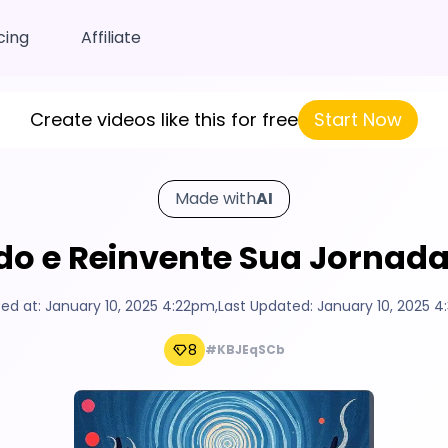
cing
Affiliate
Create videos like this for free
Start Now
Made with
AI
edo e Reinvente Sua Jornad
ed at:
January 10, 2025 4:22pm
,
Last Updated:
January 10, 2025 
8
#KBJEqSCb