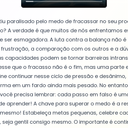
tiu paralisado pelo medo de fracassar no seu pr
? A verdade é que muitos de nós enfrentamos es
 ser esmagadora. A luta contra a balança não é 
A frustração, a comparação com os outros e a dú
s capacidades podem se tornar barreiras intrans
sesse que o fracasso não é o fim, mas uma parte 
ine continuar nesse ciclo de pressão e desânimo
forma em um fardo ainda mais pesado. No entanto
ocê precisa lembrar: cada passo em falso é um
e aprender! A chave para superar o medo é a resi
i mesmo! Estabeleça metas pequenas, celebre cad
 seja gentil consigo mesmo. O importante é conti