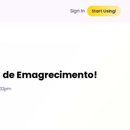
Sign In
Start Using!
a de Emagrecimento!
4:32pm