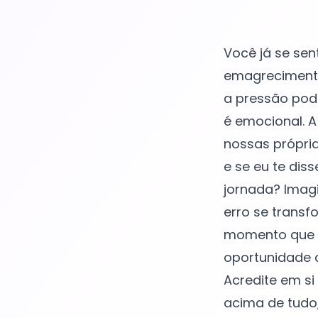
Você já se sen
emagrecimento
a pressão pode
é emocional. 
nossas própria
e se eu te dis
jornada? Imag
erro se trans
momento que v
oportunidade d
Acredite em s
acima de tudo,