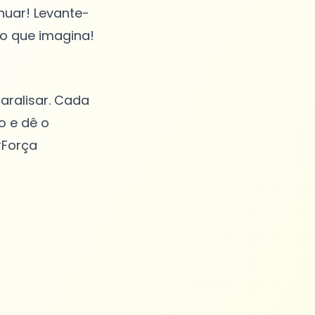
nuar! Levante-
aralisar. Cada
o e dê o
#Força