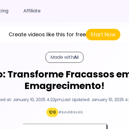
cing
Affiliate
Create videos like this for free
Start Now
Made with
AI
o: Transforme Fracassos em
Emagrecimento!
ed at:
January 10, 2025 4:22pm
,
Last Updated:
January 10, 2025 
8
#km68Gz4G