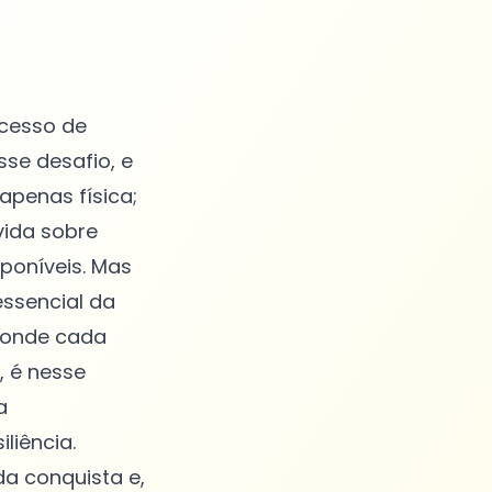
ocesso de
se desafio, e
apenas física;
vida sobre
poníveis. Mas
essencial da
, onde cada
, é nesse
a
liência.
a conquista e,