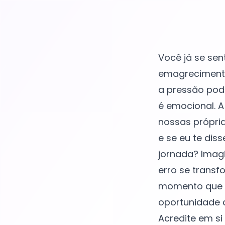
Você já se sen
emagrecimento
a pressão pode
é emocional. 
nossas própria
e se eu te dis
jornada? Imag
erro se trans
momento que v
oportunidade d
Acredite em s