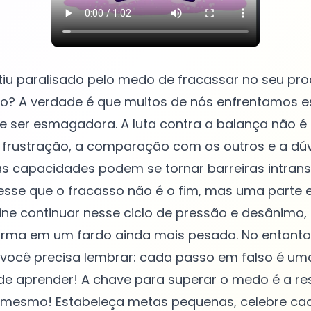
tiu paralisado pelo medo de fracassar no seu pr
? A verdade é que muitos de nós enfrentamos es
 ser esmagadora. A luta contra a balança não é 
A frustração, a comparação com os outros e a dú
s capacidades podem se tornar barreiras intrans
sesse que o fracasso não é o fim, mas uma parte 
ine continuar nesse ciclo de pressão e desânimo
forma em um fardo ainda mais pesado. No entanto
ocê precisa lembrar: cada passo em falso é um
e aprender! A chave para superar o medo é a resi
i mesmo! Estabeleça metas pequenas, celebre cad