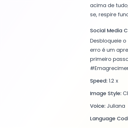
acima de tudo,
Social Media C
Desbloqueie o 
erro é um apre
primeiro pass
#Emagrecimen
Speed:
1.2 x
Image Style:
Cl
Voice:
Juliana
Language Cod