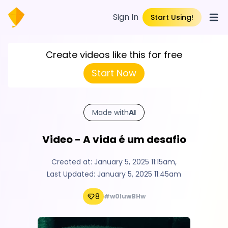
Sign In
Start Using!
Open
Create videos like this for free
Start Now
Made with
AI
Video - A vida é um desafio
Created at:
January 5, 2025 11:15am
,
Last Updated:
January 5, 2025 11:45am
8
#w0luwBHw