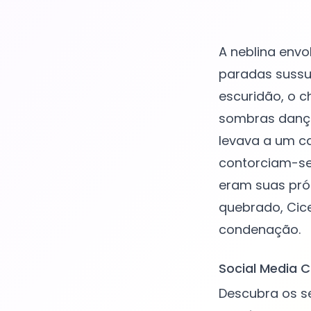
A neblina envo
paradas sussu
escuridão, o c
sombras dança
levava a um c
contorciam-se
eram suas pró
quebrado, Cice
Social Media C
Descubra os s