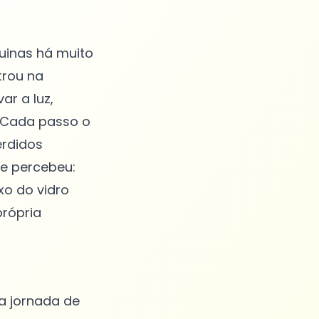
quinas há muito
trou na
ar a luz,
. Cada passo o
erdidos
le percebeu:
xo do vidro
própria
a jornada de