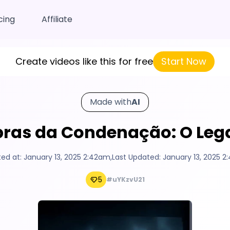
cing
Affiliate
Create videos like this for free
Start Now
Made with
AI
ras da Condenação: O Leg
ted at:
January 13, 2025 2:42am
,
Last Updated:
January 13, 2025 
5
#uYKzvU21