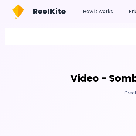
ReelKite
How it works
Pri
Video - Somb
Crea