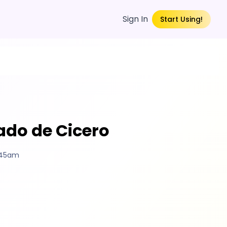
Sign In
Start Using!
ado de Cicero
2:45am