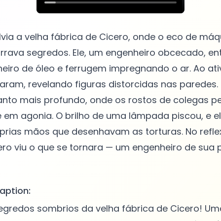
lvia a velha fábrica de Cicero, onde o eco de má
rrava segredos. Ele, um engenheiro obcecado, en
heiro de óleo e ferrugem impregnando o ar. Ao ativ
ram, revelando figuras distorcidas nas paredes
anto mais profundo, onde os rostos de colegas p
 em agonia. O brilho de uma lâmpada piscou, e e
prias mãos que desenhavam as torturas. No refle
ro viu o que se tornara — um engenheiro de sua 
aption:
egredos sombrios da velha fábrica de Cicero! Um