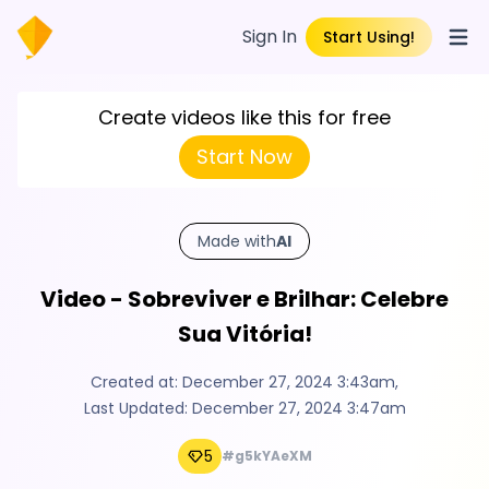
Sign In
Start Using!
Open
Create videos like this for free
Start Now
Made with
AI
Video - Sobreviver e Brilhar: Celebre
Sua Vitória!
Created at:
December 27, 2024 3:43am
,
Last Updated:
December 27, 2024 3:47am
5
#g5kYAeXM