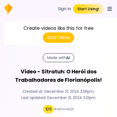
Sign In
Start Using!
Open
Create videos like this for free
Start Now
Made with
AI
Video - Sitratuh: O Herói dos
Trabalhadores de Florianópolis!
Created at:
December 21, 2024 2:56pm
,
Last Updated:
December 21, 2024 3:01pm
6
#wVnvxDjV