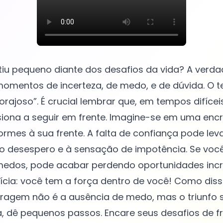
tiu pequeno diante dos desafios da vida? A verd
omentos de incerteza, de medo, e de dúvida. O t
Corajoso”. É crucial lembrar que, em tempos difíce
siona a seguir em frente. Imagine-se em uma enc
rmes à sua frente. A falta de confiança pode leva
o desespero e à sensação de impotência. Se você
medos, pode acabar perdendo oportunidades incrí
ícia: você tem a força dentro de você! Como diss
ragem não é a ausência de medo, mas o triunfo s
dê pequenos passos. Encare seus desafios de fre