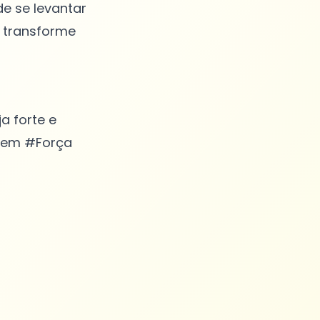
e se levantar
e transforme
a forte e
gem #Força