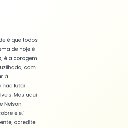
ade é que todos
ema de hoje é
is, é a coragem
ruzilhada, com
r à
 não lutar
veis. Mas aqui
e Nelson
obre ele.”
nte, acredite