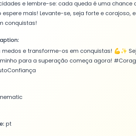
idades e lembre-se: cada queda é uma chance d
o espere mais! Levante-se, seja forte e corajoso, 
aption:
s medos e transforme-os em conquistas! 💪✨ Sej
caminho para a superação começa agora! #Cora
utoConfiança
nematic
e:
pt