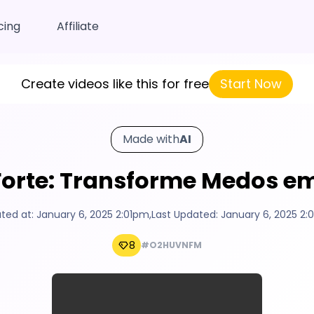
cing
Affiliate
Create videos like this for free
Start Now
Made with
AI
 Forte: Transforme Medos e
ted at:
January 6, 2025 2:01pm
,
Last Updated:
January 6, 2025 2
8
#O2HUVNFM