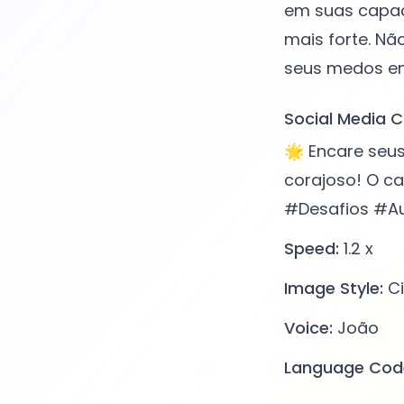
em suas capac
mais forte. Nã
Social Media C
🌟 Encare seu
corajoso! O 
#Desafios #A
Speed:
1.2 x
Image Style:
Ci
Voice:
João
Language Cod