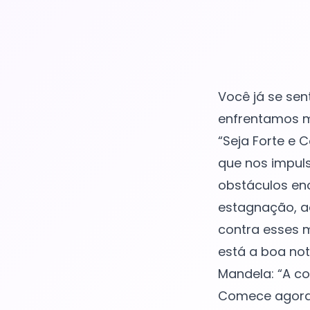
Você já se sen
enfrentamos m
“Seja Forte e 
que nos impul
obstáculos eno
estagnação, a
contra esses 
está a boa not
Mandela: “A co
Comece agora, 