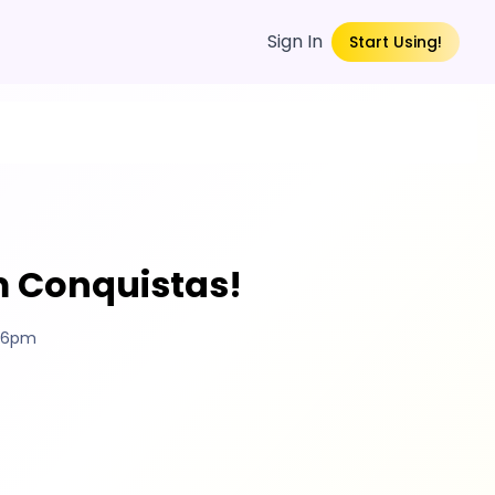
Sign In
Start Using!
m Conquistas!
:06pm