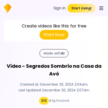
Sign In
Start Using!
Open
Create videos like this for free
Start Now
Made with
AI
Video - Segredos Sombrio na Casa da
Avó
Created at:
December 20, 2024 2:04am
,
Last Updated:
December 20, 2024 2:07am
5
#fg7UeQm8