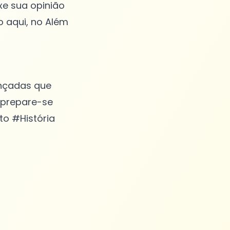
xe sua opinião
 aqui, no Além
ançadas que
 prepare-se
o #História