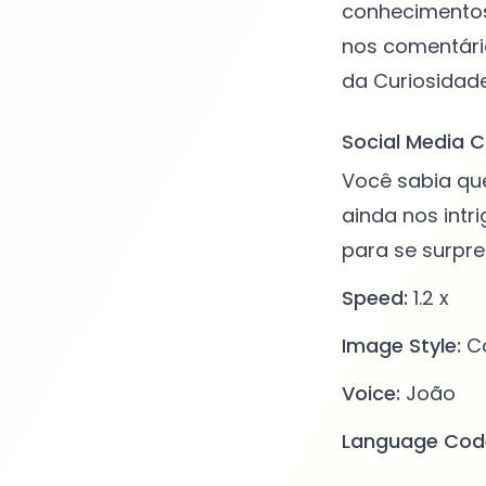
conhecimentos
nos comentário
Social Media C
Você sabia que
ainda nos intr
para se surpr
Speed:
1.2 x
Image Style:
Co
Voice:
João
Language Cod