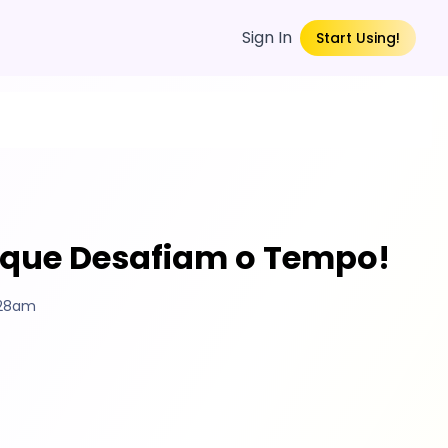
Sign In
Start Using!
s que Desafiam o Tempo!
:28am