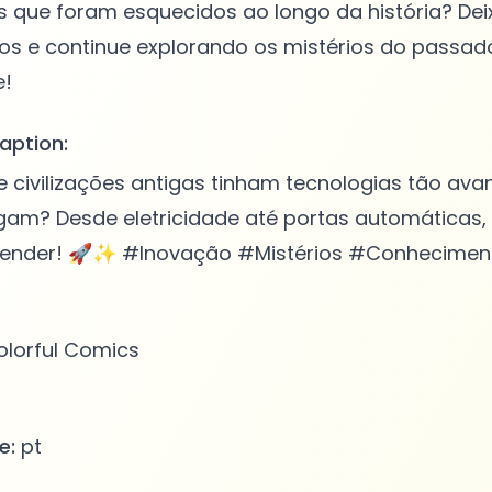
 que foram esquecidos ao longo da história? Dei
s e continue explorando os mistérios do passado
aption:
 civilizações antigas tinham tecnologias tão av
igam? Desde eletricidade até portas automáticas,
eender! 🚀✨ #Inovação #Mistérios #Conheciment
lorful Comics
e:
pt