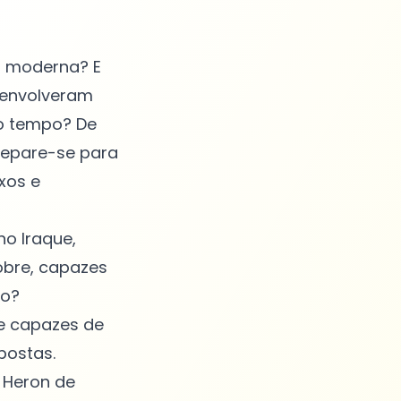
a moderna? E
esenvolveram
 o tempo? De
repare-se para
xos e
no Iraque,
obre, capazes
ão?
e capazes de
postas.
 Heron de