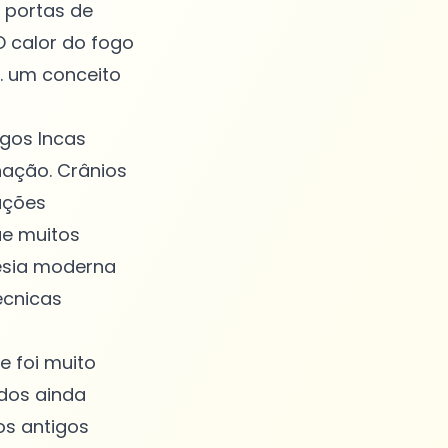
e portas de
O calor do fogo
. um conceito
igos Incas
nação. Crânios
ações
ue muitos
esia moderna
écnicas
 foi muito
dos ainda
os antigos