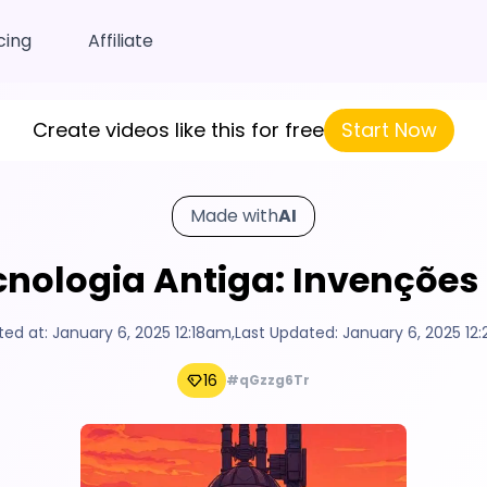
cing
Affiliate
Create videos like this for free
Start Now
Made with
AI
cnologia Antiga: Invençõe
ted at:
January 6, 2025 12:18am
,
Last Updated:
January 6, 2025 12
16
#qGzzg6Tr