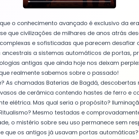
 que o conhecimento avançado é exclusivo da er
sse que civilizações de milhares de anos atrás d
 complexas e sofisticadas que parecem desafiar
ancestrais a sistemas automáticos de portas, p
ologias antigas que ainda hoje nos deixam perple
que realmente sabemos sobre o passado!
de? As chamadas Baterias de Bagdá, descobertas 
vasos de cerâmica contendo hastes de ferro e c
nte elétrica. Mas qual seria o propósito? Iluminaç
? Ritualismo? Mesmo testadas e comprovadament
dade, o mistério sobre seu uso permanece sem res
se que os antigos já usavam portas automáticas?