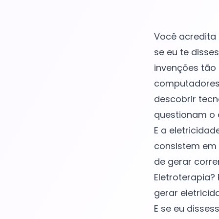
Você acredita
se eu te disse
invenções tão
computadores 
descobrir tecn
questionam o 
E a eletricida
consistem em 
de gerar corre
Eletroterapia
gerar eletrici
E se eu disses