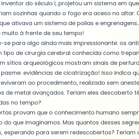
 inventor do século I, projetou um sistema em qu
iam sozinhas quando o fogo era aceso no altar. 
que ativava um sistema de polias e engrenagens..
muito à frente de seu tempo!
-se para algo ainda mais impressionante: os ant
 tipo de cirurgia cerebral conhecida como trepa
m sítios arqueológicos mostram sinais de perfur
. pasme: evidências de cicatrização! Isso indica q
reviveram ao procedimento, realizado sem anest
os de metal avançados. Teriam eles descoberto t
das no tempo?
rtas provam que o conhecimento humano sempre
 do que imaginamos. Mas quantos desses segre
s, esperando para serem redescobertos? Teriam 