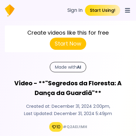
Sign In
Start Using!
Open
Create videos like this for free
Start Now
Made with
AI
Video - **"Segredos da Floresta: A
Dança da Guardiã"**
Created at:
December 31, 2024 2:00pm
,
Last Updated:
December 31, 2024 5:49pm
10
#Q2AELtMH