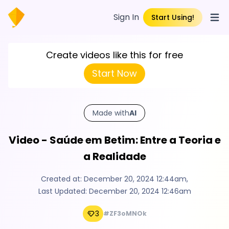
Sign In
Start Using!
Open
Create videos like this for free
Start Now
Made with
AI
Video - Saúde em Betim: Entre a Teoria e
a Realidade
Created at:
December 20, 2024 12:44am
,
Last Updated:
December 20, 2024 12:46am
3
#ZF3oMNOk