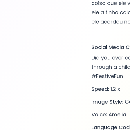
coisa que ele
ele a tinha co
ele acordou na
Social Media C
Did you ever c
through a chi
#FestiveFun
Speed:
1.2 x
Image Style:
Co
Voice:
Amelia
Language Cod