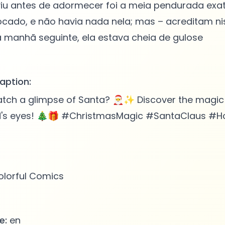
 viu antes de adormecer foi a meia pendurada ex
locado, e não havia nada nela; mas – acreditam n
 manhã seguinte, ela estava cheia de gulose
aption:
atch a glimpse of Santa? 🎅✨ Discover the magic
ld's eyes! 🎄🎁 #ChristmasMagic #SantaClaus #H
lorful Comics
e:
en