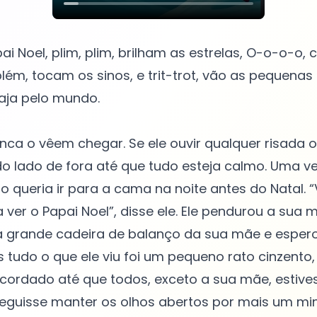
pai Noel, plim, plim, brilham as estrelas, O-o-o-o,
blém, tocam os sinos, e trit-trot, vão as pequena
iaja pelo mundo.
nca o vêem chegar. Se ele ouvir qualquer risada 
 do lado de fora até que tudo esteja calmo. Uma 
 queria ir para a cama na noite antes do Natal. “
ver o Papai Noel”, disse ele. Ele pendurou a sua m
a grande cadeira de balanço da sua mãe e espero
 tudo o que ele viu foi um pequeno rato cinzento
acordado até que todos, exceto a sua mãe, estiv
eguisse manter os olhos abertos por mais um min