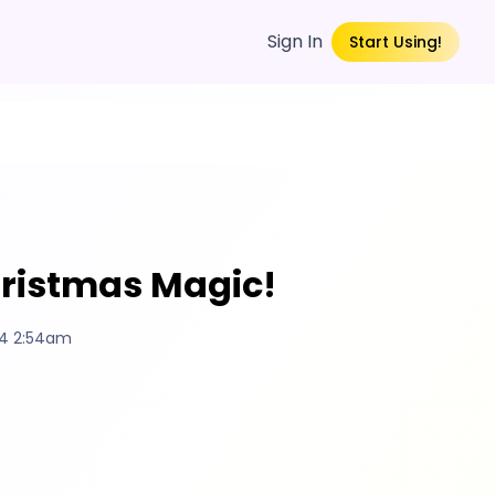
Sign In
Start Using!
Christmas Magic!
4 2:54am