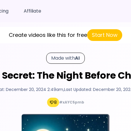
cing
Affiliate
Create videos like this for free
Start Now
Made with
AI
 Secret: The Night Before 
at:
December 20, 2024 2:49am
,
Last Updated:
December 20, 202
8
#xAYC5pmb