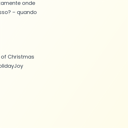
atamente onde
isso? – quando
 of Christmas
olidayJoy