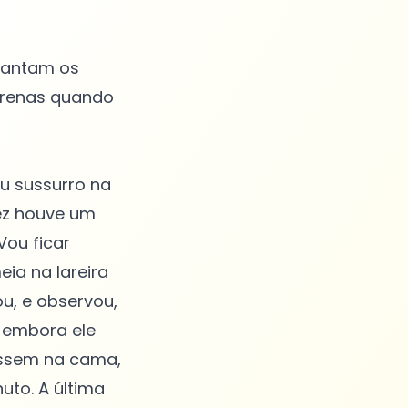
 cantam os
s renas quando
ou sussurro na
vez houve um
Vou ficar
eia na lareira
u, e observou,
, embora ele
essem na cama,
uto. A última