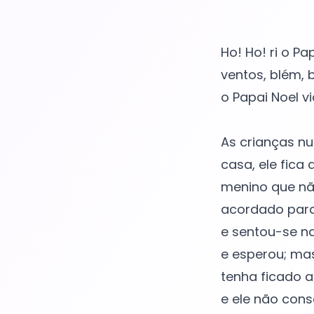
Ho! Ho! ri o Pa
ventos, blém, 
o Papai Noel v
As crianças nu
casa, ele fica
menino que não
acordado para 
e sentou-se n
e esperou; mas
tenha ficado 
e ele não cons