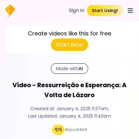
Sign In
Start Using!
Open
Create videos like this for free
Start Now
Made with
AI
Video - Ressurreição e Esperança: A
Volta de Lázaro
Created at:
January 4, 2025 11:37am
,
Last Updated:
January 4, 2025 11:40am
5
#jnoJk6k8