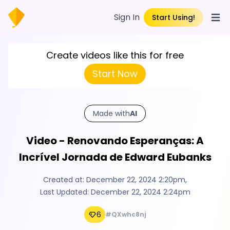
Sign In
Start Using!
Open
Create videos like this for free
Start Now
Made with
AI
Video - Renovando Esperanças: A
Incrível Jornada de Edward Eubanks
Created at:
December 22, 2024 2:20pm
,
Last Updated:
December 22, 2024 2:24pm
6
#QXwhc8nj