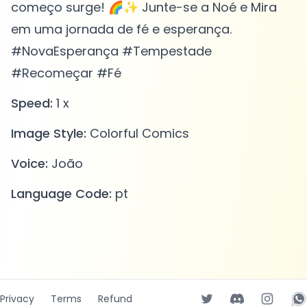
começo surge! 🌈✨ Junte-se a Noé e Mira
em uma jornada de fé e esperança.
#NovaEsperança #Tempestade
#Recomeçar #Fé
Speed:
1 x
Image Style:
Colorful Comics
Voice:
João
Language Code:
pt
Privacy
Terms
Refund