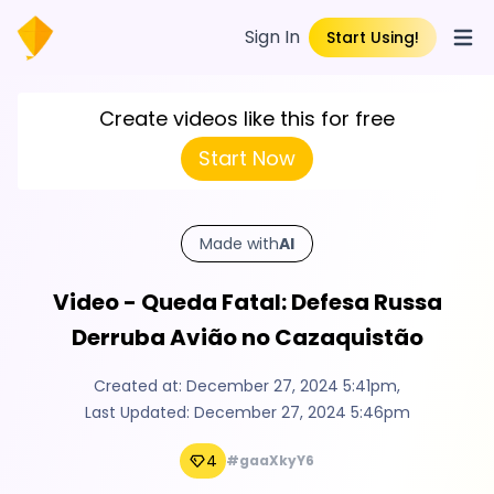
Sign In
Start Using!
Open
Create videos like this for free
Start Now
Made with
AI
Video - Queda Fatal: Defesa Russa
Derruba Avião no Cazaquistão
Created at:
December 27, 2024 5:41pm
,
Last Updated:
December 27, 2024 5:46pm
4
#gaaXkyY6