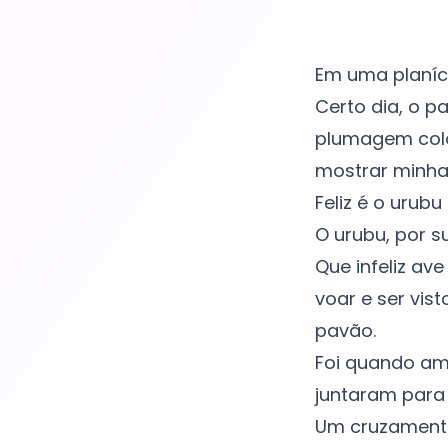
Em uma planíc
Certo dia, o p
plumagem colo
mostrar minha
Feliz é o urubu
O urubu, por s
Que infeliz ave
voar e ser vis
pavão.
Foi quando am
juntaram para 
Um cruzamento