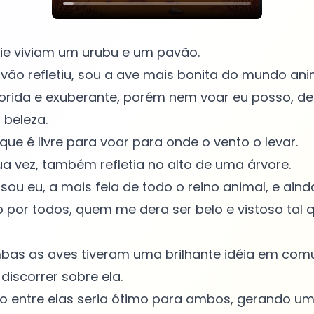
ie viviam um urubu e um pavão.
avão refletiu, sou a ave mais bonita do mundo an
rida e exuberante, porém nem voar eu posso, d
 beleza.
 que é livre para voar para onde o vento o levar.
ua vez, também refletia no alto de uma árvore.
 sou eu, a mais feia de todo o reino animal, e ain
to por todos, quem me dera ser belo e vistoso tal 
bas as aves tiveram uma brilhante idéia em com
discorrer sobre ela.
 entre elas seria ótimo para ambos, gerando u