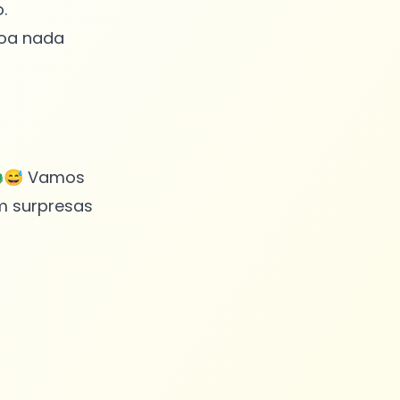
.
voa nada
🦚😅 Vamos
m surpresas