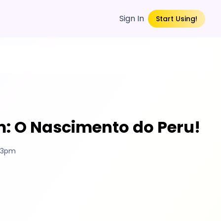
Sign In
Start Using!
m: O Nascimento do Peru!
:03pm