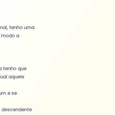
imal, tenho uma
e modo a
da tenho que
qual aquele
um e se
m descendente