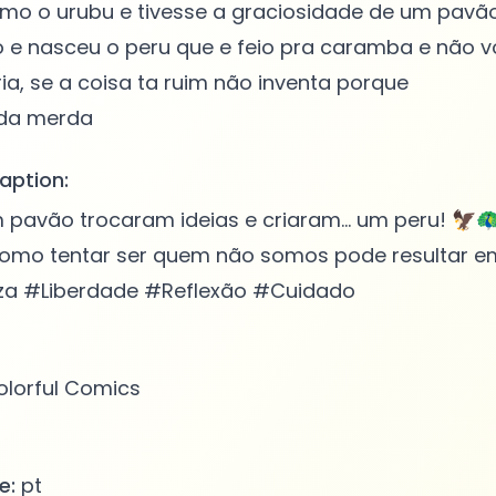
mo o urubu e tivesse a graciosidade de um pavão
o e nasceu o peru que e feio pra caramba e não 
ria, se a coisa ta ruim não inventa porque
aption:
 pavão trocaram ideias e criaram... um peru! 🦅
 como tentar ser quem não somos pode resultar e
leza #Liberdade #Reflexão #Cuidado
lorful Comics
e:
pt