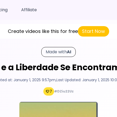
cing
Affiliate
Create videos like this for free
Start Now
Made with
AI
 e a Liberdade Se Encontra
ted at:
January 1, 2025 9:57pm
,
Last Updated:
January 1, 2025 10
7
#DZiu22Uz