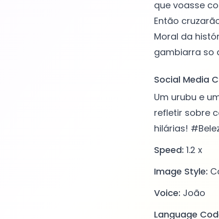
que voasse co
Então cruzarã
Moral da histó
Social Media C
Um urubu e um
refletir sobre
hilárias! #Be
Speed:
1.2 x
Image Style:
Co
Voice:
João
Language Cod