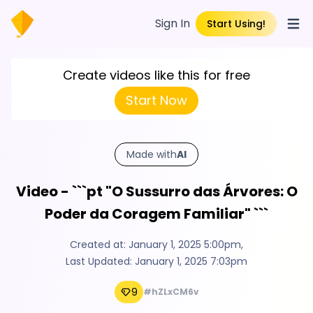
Sign In
Start Using!
Open
Create videos like this for free
Start Now
Made with
AI
Video - ```pt "O Sussurro das Árvores: O
Poder da Coragem Familiar" ```
Created at:
January 1, 2025 5:00pm
,
Last Updated:
January 1, 2025 7:03pm
9
#hZLxCM6v