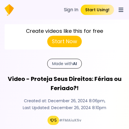
Sign In
Start Using!
Open
Create videos like this for free
Start Now
Made with
AI
Video - Proteja Seus Direitos: Férias ou
Feriado?!
Created at:
December 26, 2024 8:06pm
,
Last Updated:
December 26, 2024 8:10pm
5
#FMAiuK5v