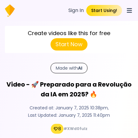
Sign In
Start Using!
Open
Create videos like this for free
Start Now
Made with
AI
Video - 🚀 Preparado para a Revolução
da IA em 2025? 🔥
Created at:
January 7, 2025 10:38pm
,
Last Updated:
January 7, 2025 11:40pm
8
#XWd0fuIz