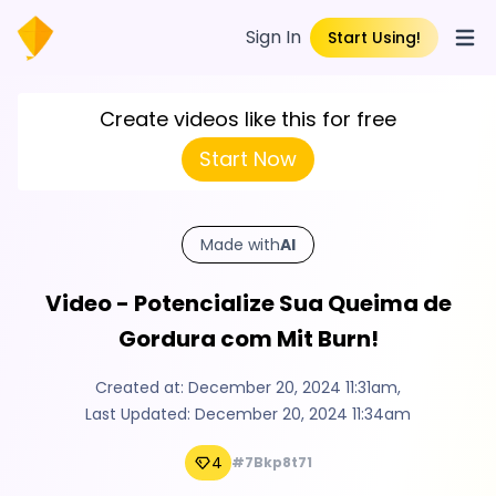
Sign In
Start Using!
Open
Create videos like this for free
Start Now
Made with
AI
Video - Potencialize Sua Queima de
Gordura com Mit Burn!
Created at:
December 20, 2024 11:31am
,
Last Updated:
December 20, 2024 11:34am
4
#7Bkp8t71