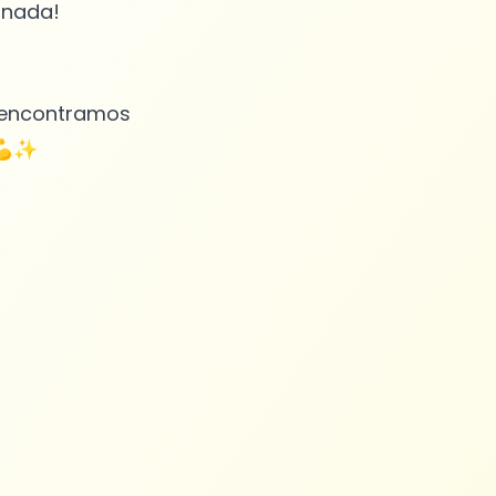
e encontramos
 💪✨