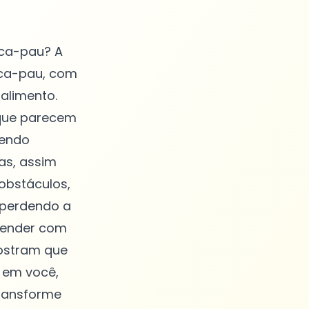
ica-pau? A
ica-pau, com
alimento.
 que parecem
tendo
as, assim
obstáculos,
 perdendo a
prender com
mostram que
 em você,
transforme