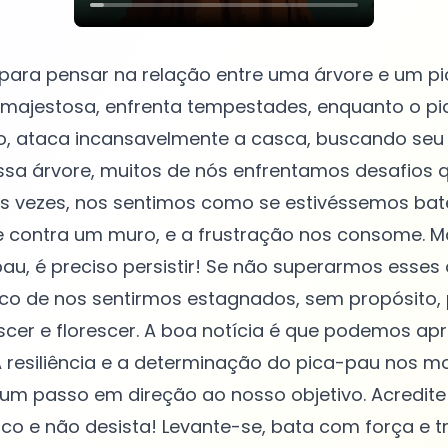
 para pensar na relação entre uma árvore e um p
e majestosa, enfrenta tempestades, enquanto o p
o, ataca incansavelmente a casca, buscando seu 
sa árvore, muitos de nós enfrentamos desafios
 Às vezes, nos sentimos como se estivéssemos ba
 contra um muro, e a frustração nos consome. M
u, é preciso persistir! Se não superarmos esses 
sco de nos sentirmos estagnados, sem propósito,
scer e florescer. A boa notícia é que podemos a
 A resiliência e a determinação do pica-pau nos 
um passo em direção ao nosso objetivo. Acredite
co e não desista! Levante-se, bata com força e 