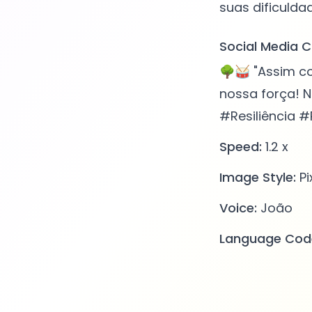
Social Media C
🌳🥁 "Assim c
nossa força! 
#Resiliência 
Speed:
1.2 x
Image Style:
Pi
Voice:
João
Language Cod