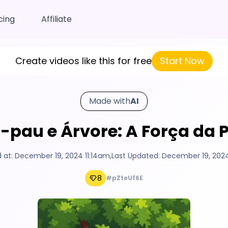
cing
Affiliate
Create videos like this for free
Start Now
Made with
AI
a-pau e Árvore: A Força da P
 at:
December 19, 2024 11:14am
,
Last Updated:
December 19, 2024
8
#pZteUf6E