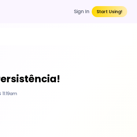
Sign In
Start Using!
ersistência!
 11:19am