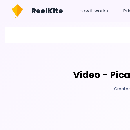
ReelKite
How it works
Pri
Video - Pic
Created