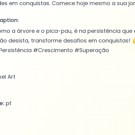
aption:
omo a árvore e o pica-pau, é na persistência qu
Não desista, transforme desafios em conquistas!
#Persistência #Crescimento #Superação
xel Art
e:
pt