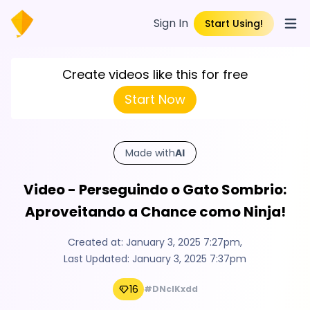
Sign In
Start Using!
Open
Create videos like this for free
Start Now
Made with
AI
Video - Perseguindo o Gato Sombrio:
Aproveitando a Chance como Ninja!
Created at:
January 3, 2025 7:27pm
,
Last Updated:
January 3, 2025 7:37pm
16
#DNcIKxdd