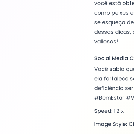
você está obte
como peixes e 
se esqueça de 
dessas dicas, 
Social Media C
Você sabia qu
ela fortalece 
deficiência s
#BemEstar #V
Speed:
1.2 x
Image Style:
Ci