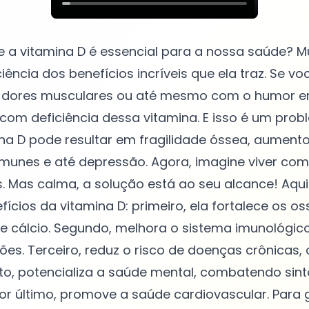
 a vitamina D é essencial para a nossa saúde? M
ência dos benefícios incríveis que ela traz. Se vo
dores musculares ou até mesmo com o humor e
 com deficiência dessa vitamina. E isso é um prob
ina D pode resultar em fragilidade óssea, aumento
munes e até depressão. Agora, imagine viver com
 Mas calma, a solução está ao seu alcance! Aqui
fícios da vitamina D: primeiro, ela fortalece os o
e cálcio. Segundo, melhora o sistema imunológic
ões. Terceiro, reduz o risco de doenças crônicas
rto, potencializa a saúde mental, combatendo si
or último, promove a saúde cardiovascular. Para 