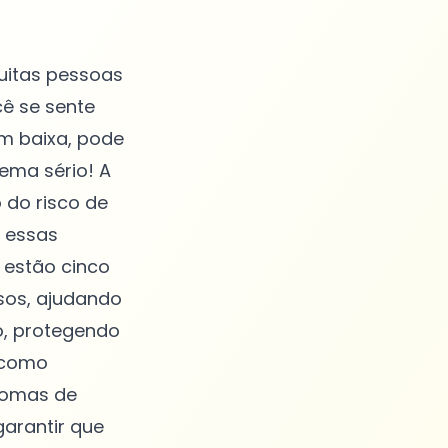
uitas pessoas
cê se sente
m baixa, pode
lema sério! A
 do risco de
 essas
 estão cinco
ssos, ajudando
o, protegendo
, como
ntomas de
garantir que