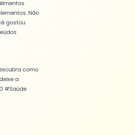
alimentos
plementos. Não
cê gostou
teúdos
Descubra como
deixe a
aD #Saúde