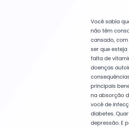
Você sabia que
não têm consci
cansado, com 
ser que esteja
falta de vitam
doenças autoi
consequências.
principais bene
na absorção d
você de infecç
diabetes. Qua
depressão. E p