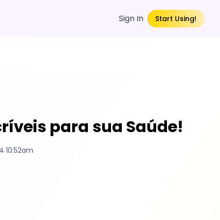
Sign In
Start Using!
críveis para sua Saúde!
4 10:52am