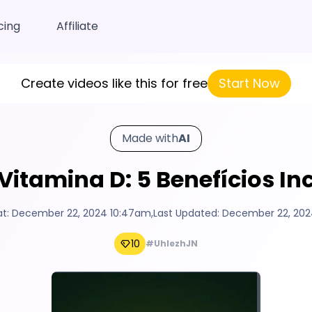
cing
Affiliate
Create videos like this for free
Start Now
Made with
AI
Vitamina D: 5 Benefícios In
at:
December 22, 2024 10:47am
,
Last Updated:
December 22, 202
10
#UhIezhJN