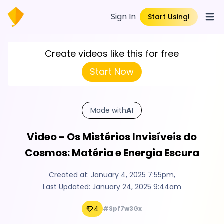
Sign In
Start Using!
Open
Create videos like this for free
Start Now
Made with
AI
Video - Os Mistérios Invisíveis do
Cosmos: Matéria e Energia Escura
Created at:
January 4, 2025 7:55pm
,
Last Updated:
January 24, 2025 9:44am
4
#Spf7w3Gx